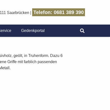
Telefon: 0681 389 390
6111 Saarbrücken
|
ervice
Gedenkportal
vholz, geölt, in Truhenform. Dazu 6
ene Griffe mit farblich passenden
etall.