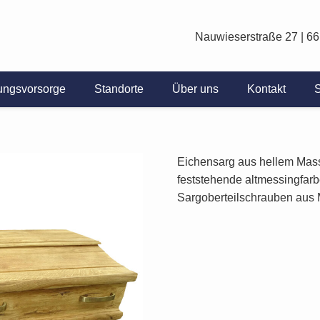
Nauwieserstraße 27 | 6
ungsvorsorge
Standorte
Über uns
Kontakt
S
Eichensarg aus hellem Massi
feststehende altmessingfarb
Sargoberteilschrauben aus M